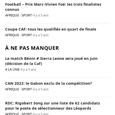
Football – Prix Marc-Vivien Foé: les trois finalistes
connus
AFRIQUE - SPORT
•
il y a 5 ans
Coupe CAF: tous les qualifiés en quart de finale
AFRIQUE - SPORT
•
il y a 5 ans
À NE PAS MANQUER
Le match Bénin # Sierra Leone sera joué en juin
(décision de la Caf)
A LA UNE
•
il y a 5 ans
CAN 2022: le Gabon exclu de la compétition?
AFRIQUE - SPORT
•
il y a 5 ans
RDC: Rigobert Song sur une liste de 62 candidats
pour le poste de sélectionneur des Léopards
AFRIQUE - SPORT
•
il y a 5 ans