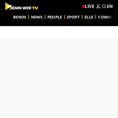
LIVE
EN
BENIN
NEWS
PEOPLE
SPORT
ELLE
COMMUN