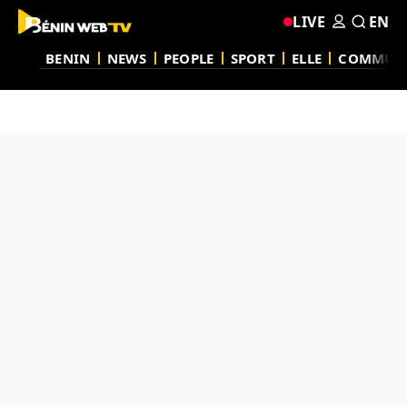
LIVE
EN
BENIN
NEWS
PEOPLE
SPORT
ELLE
COMMUN