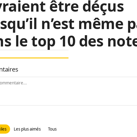
raient être déçus
squ’il n’est même 
s le top 10 des not
taires
iles
Les plus aimés
Tous