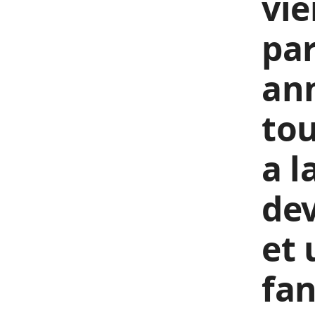
vie
par
ann
tou
a l
dev
et 
fan