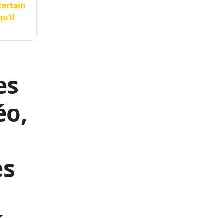
certain
u’il
es
éo,
es