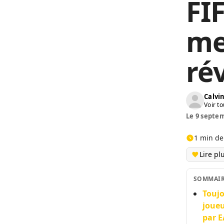
FIF
me
ré
Calv
Voir to
Le 9 septem
1 min de
Lire pl
SOMMAI
Toujo
joueu
par E