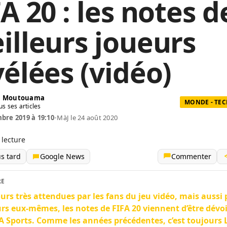
A 20 : les notes d
illeurs joueurs
vélées (vidéo)
in Moutouama
MONDE - TE
us ses articles
bre 2019 à 19:10
•
MàJ le 24 août 2020
 lecture
us tard
Google News
Commenter
RE
urs très attendues par les fans du jeu vidéo, mais aussi 
rs eux-mêmes, les notes de FIFA 20 viennent d’être dévoi
A Sports. Comme les années précédentes, c’est toujours 