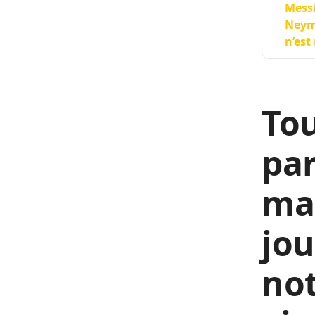
Messi
Neyma
n’est
Tou
par
mai
jou
not