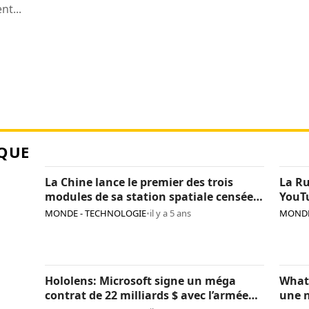
t...
QUE
La Chine lance le premier des trois
La Ru
modules de sa station spatiale censée
YouTu
« concurrencer » l’ISS
domi
MONDE - TECHNOLOGIE
•
il y a 5 ans
MONDE
Hololens: Microsoft signe un méga
What
contrat de 22 milliards $ avec l’armée
une n