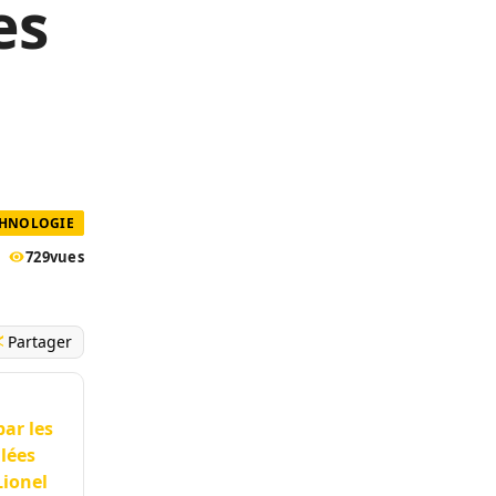
es
CHNOLOGIE
729
vues
Partager
par les
lées
Lionel