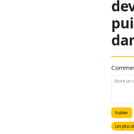
dev
pui
dan
Commen
Publier
Les plus ut