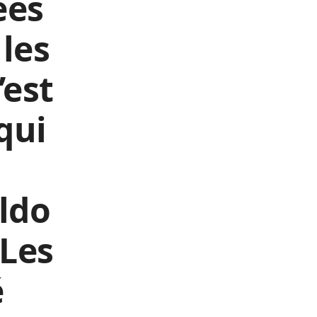
ées
les
’est
qui
ldo
 Les
é