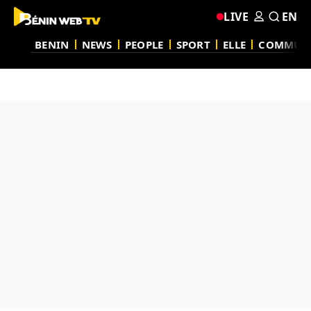
LIVE
EN
BENIN
NEWS
PEOPLE
SPORT
ELLE
COMMUN