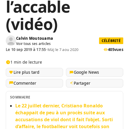
l’accable
(vidéo)
Calvin Moutouama
CÉLÉBRITÉ
Voir tous ses articles
Le 10 sep 2019 à 17:55
•
MàJ le 7 aou 2020
405
vues
1 min de lecture
Lire plus tard
Google News
Commenter
Partager
SOMMAIRE
Le 22 juillet dernier, Cristiano Ronaldo
échappait de peu à un procès suite aux
accusations de viol dont il fait l’objet. Sorti
d’affaire, le footballeur voit toutefois son