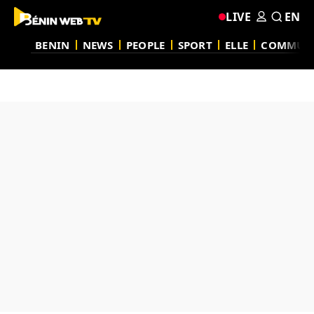
LIVE
EN
BENIN
NEWS
PEOPLE
SPORT
ELLE
COMMUN