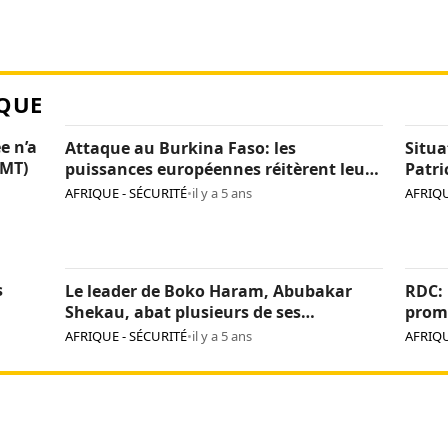
QUE
e n’a
Attaque au Burkina Faso: les
Situa
CMT)
puissances européennes réitèrent leur
Patri
détermination face au terrorisme
AFRIQUE - SÉCURITÉ
•
il y a 5 ans
AFRIQU
s
Le leader de Boko Haram, Abubakar
RDC: 
Shekau, abat plusieurs de ses
prome
commandants
group
AFRIQUE - SÉCURITÉ
•
il y a 5 ans
AFRIQU