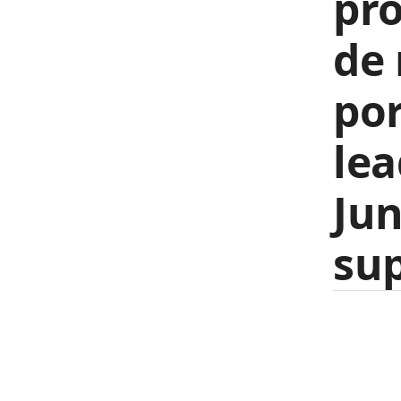
pro
de 
por
lea
Ju
sup