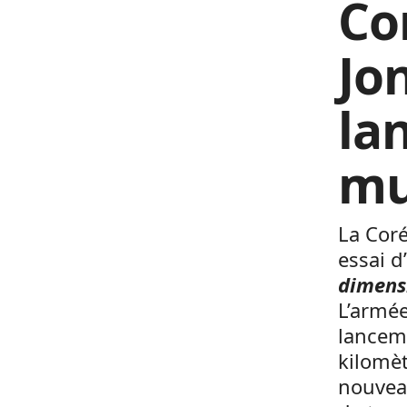
Co
Jo
la
mu
La Cor
essai d
dimens
L’armée
lanceme
kilomèt
nouveau