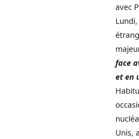
avec 
Lundi,
étrang
majeur
face a
et en 
Habitu
occasi
nucléa
Unis, 