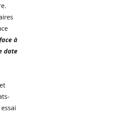
e.
aires
nce
face à
e date
et
ats-
 essai