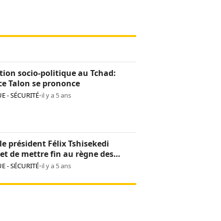
tion socio-politique au Tchad:
ce Talon se prononce
E - SÉCURITÉ
•
il y a 5 ans
le président Félix Tshisekedi
t de mettre fin au règne des
es armées dans l’est
E - SÉCURITÉ
•
il y a 5 ans