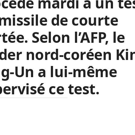
cédé mardi à un te
missile de courte
tée. Selon l’AFP, le
der nord-coréen K
ng-Un a lui-même
ervisé ce test.