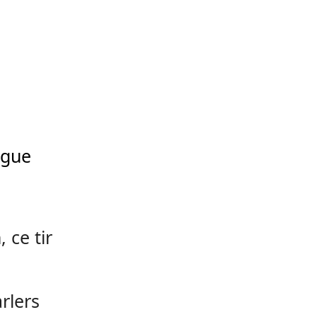
ogue
 ce tir
rlers