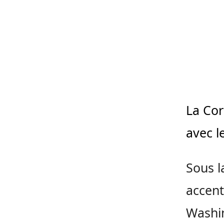
La Cor
avec l
Sous l
accent
Washin