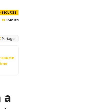
- SÉCURITÉ
324
vues
Partager
e courte
même
 a