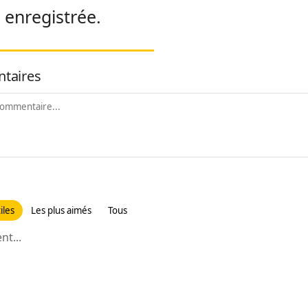
é enregistrée.
taires
iles
Les plus aimés
Tous
t...