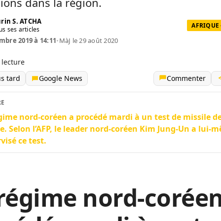
ions dans la région.
rin S. ATCHA
AFRIQUE 
us ses articles
mbre 2019 à 14:11
•
MàJ le 29 août 2020
 lecture
us tard
Google News
Commenter
RE
gime nord-coréen a procédé mardi à un test de missile d
e. Selon l’AFP, le leader nord-coréen Kim Jung-Un a lui-
visé ce test.
régime nord-coréen