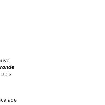
ouvel
grande
ciels.
scalade