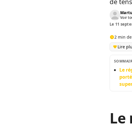
de tens
Martu
Voir to
Le 11 septe
2 min de
Lire pl
SOMMAI
Le ré
porté
super
Le 