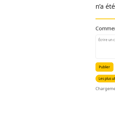
n’a ét
Commen
Publier
Les plus ut
Chargemen