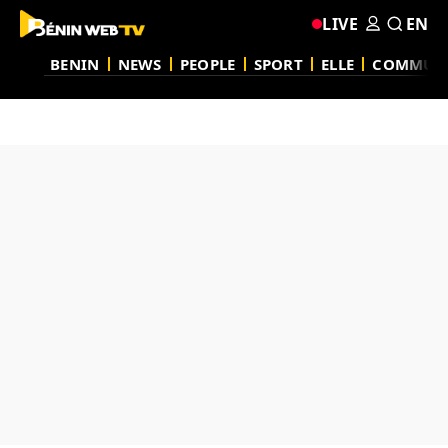
LIVE
EN
BENIN
NEWS
PEOPLE
SPORT
ELLE
COMMUN