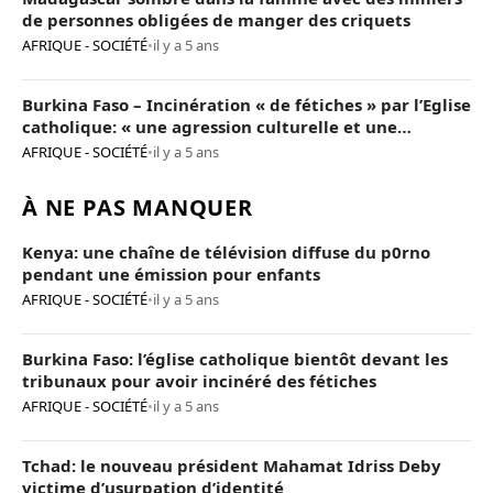
de personnes obligées de manger des criquets
AFRIQUE - SOCIÉTÉ
•
il y a 5 ans
Burkina Faso – Incinération « de fétiches » par l’Eglise
catholique: « une agression culturelle et une
provocation de trop »
AFRIQUE - SOCIÉTÉ
•
il y a 5 ans
À NE PAS MANQUER
Kenya: une chaîne de télévision diffuse du p0rno
pendant une émission pour enfants
AFRIQUE - SOCIÉTÉ
•
il y a 5 ans
Burkina Faso: l’église catholique bientôt devant les
tribunaux pour avoir incinéré des fétiches
AFRIQUE - SOCIÉTÉ
•
il y a 5 ans
Tchad: le nouveau président Mahamat Idriss Deby
victime d’usurpation d’identité