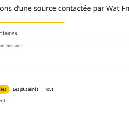
ions d’une source contactée par Wat F
taires
iles
Les plus aimés
Tous
t...