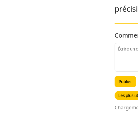
précis
Commen
Publier
Les plus ut
Chargemen