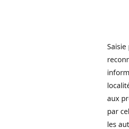
Saisie
reconn
inform
locali
aux p
par ce
les au