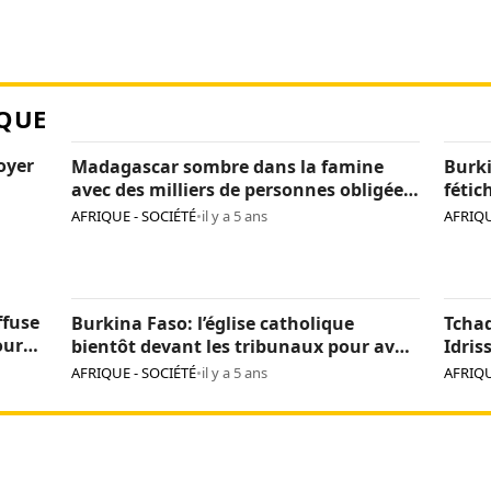
QUE
loyer
Madagascar sombre dans la famine
Burki
avec des milliers de personnes obligées
fétic
de manger des criquets
agres
AFRIQUE - SOCIÉTÉ
•
il y a 5 ans
AFRIQU
de tr
ffuse
Burkina Faso: l’église catholique
Tcha
our
bientôt devant les tribunaux pour avoir
Idris
incinéré des fétiches
d’ide
AFRIQUE - SOCIÉTÉ
•
il y a 5 ans
AFRIQU