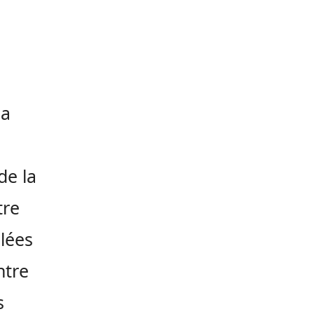
 a
de la
tre
lées
ntre
s