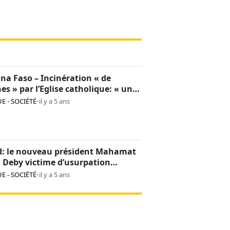
na Faso – Incinération « de
hes » par l’Eglise catholique: « une
sion culturelle et une provocation
E - SOCIÉTÉ
•
il y a 5 ans
op »
d: le nouveau président Mahamat
s Deby victime d’usurpation
ntité
E - SOCIÉTÉ
•
il y a 5 ans