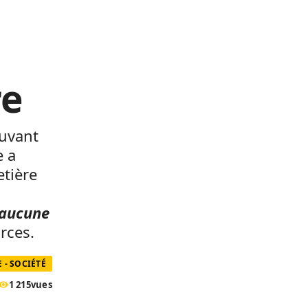
re
ouvant
e a
tière
d’aucune
rces.
 - SOCIÉTÉ
1 215
vues