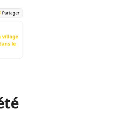
Partager
 village
dans le
été