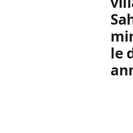
vil
Sa
min
le 
an