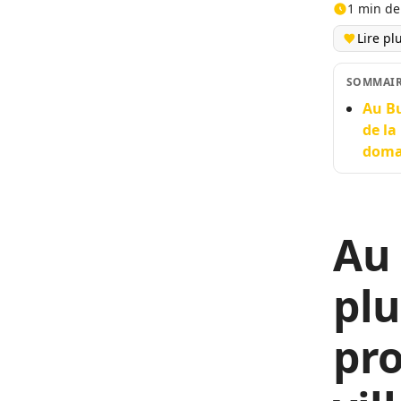
1 min de
Lire pl
SOMMAI
Au Bu
de la
domai
Au 
plu
pr