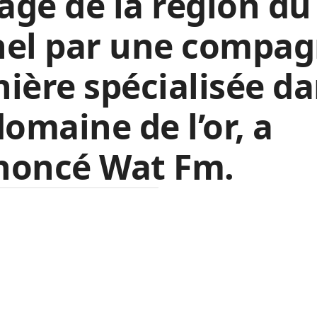
lage de la région du
hel par une compag
ière spécialisée d
domaine de l’or, a
noncé Wat Fm.