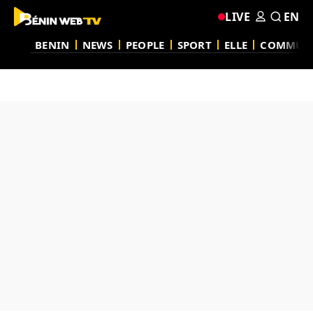
LIVE
EN
BENIN
NEWS
PEOPLE
SPORT
ELLE
COMMUN