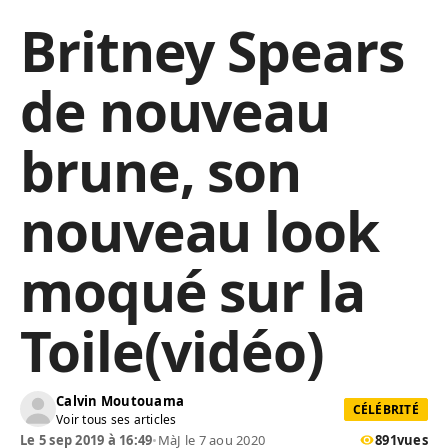
Britney Spears
de nouveau
brune, son
nouveau look
moqué sur la
Toile(vidéo)
Calvin Moutouama
CÉLÉBRITÉ
Voir tous ses articles
Le 5 sep 2019 à 16:49
•
MàJ le 7 aou 2020
891
vues