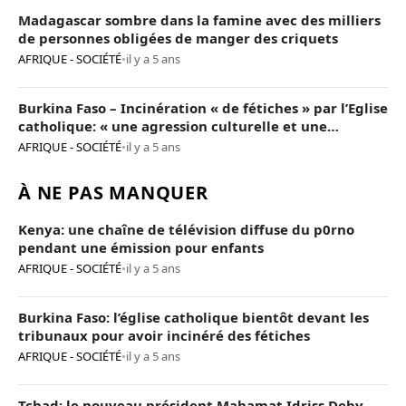
Madagascar sombre dans la famine avec des milliers
de personnes obligées de manger des criquets
AFRIQUE - SOCIÉTÉ
•
il y a 5 ans
Burkina Faso – Incinération « de fétiches » par l’Eglise
catholique: « une agression culturelle et une
provocation de trop »
AFRIQUE - SOCIÉTÉ
•
il y a 5 ans
À NE PAS MANQUER
Kenya: une chaîne de télévision diffuse du p0rno
pendant une émission pour enfants
AFRIQUE - SOCIÉTÉ
•
il y a 5 ans
Burkina Faso: l’église catholique bientôt devant les
tribunaux pour avoir incinéré des fétiches
AFRIQUE - SOCIÉTÉ
•
il y a 5 ans
Tchad: le nouveau président Mahamat Idriss Deby