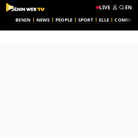
LIVE
EN
BENIN
NEWS
PEOPLE
SPORT
ELLE
COMMUN