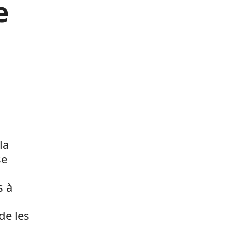
e
la
se
s à
de les