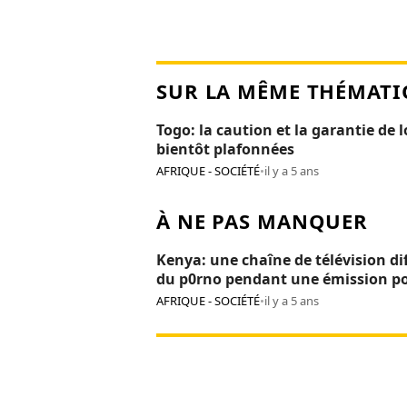
SUR LA MÊME THÉMATI
Togo: la caution et la garantie de 
bientôt plafonnées
AFRIQUE - SOCIÉTÉ
•
il y a 5 ans
À NE PAS MANQUER
Kenya: une chaîne de télévision di
du p0rno pendant une émission p
enfants
AFRIQUE - SOCIÉTÉ
•
il y a 5 ans