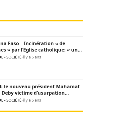
na Faso – Incinération « de
hes » par l’Eglise catholique: « une
sion culturelle et une provocation
E - SOCIÉTÉ
•
il y a 5 ans
op »
d: le nouveau président Mahamat
s Deby victime d’usurpation
ntité
E - SOCIÉTÉ
•
il y a 5 ans