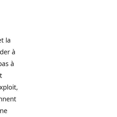
s
t la
ider à
pas à
t
xploit,
ennent
 ne