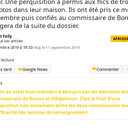
er. Une perquisition a permis aux flics de tr
tos dans leur maison. Ils ont été pris ce m
tembre puis confiés au commissaire de Bo
gera de la suite du dossier.
t Folly
AFRIQUE
us ses articles
mbre 2019 à 19:33
•
MàJ le 11 septembre 2019
 lecture
us tard
Google News
Commenter
RE
ont au total huit individus à être pris par les éléments de
ssariats de Bonou et d’Adjohoun. C’est le fruit d’une
boration non seulement entre les deux commissaires ma
efficacité des services de renseignement.