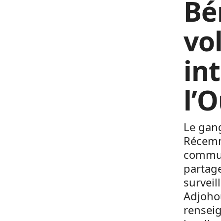
Bé
vo
in
l’
Le gang
Récemme
commune
partage
surveil
Adjoho
rensei