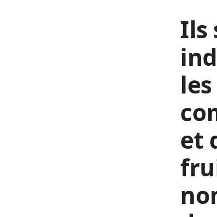
Ils
ind
les
co
et 
fru
non