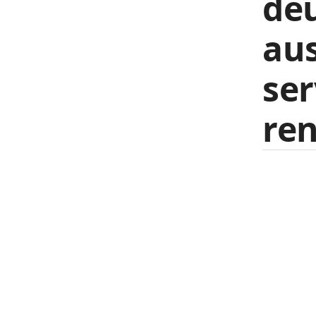
de
aus
ser
re