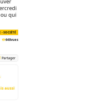
ouver
ercredi
nou qui
 - SOCIÉTÉ
648
vues
Partager
s
is aussi