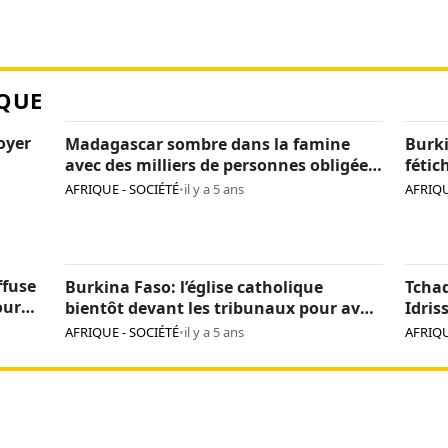
QUE
loyer
Madagascar sombre dans la famine
Burki
avec des milliers de personnes obligées
fétic
de manger des criquets
agres
AFRIQUE - SOCIÉTÉ
•
il y a 5 ans
AFRIQU
de tr
ffuse
Burkina Faso: l’église catholique
Tcha
our
bientôt devant les tribunaux pour avoir
Idris
incinéré des fétiches
d’ide
AFRIQUE - SOCIÉTÉ
•
il y a 5 ans
AFRIQU