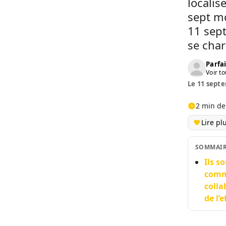
localis
sept mo
11 sep
se char
Parfai
Voir to
Le 11 septe
2 min de
Lire pl
SOMMAI
Ils s
commi
colla
de l’