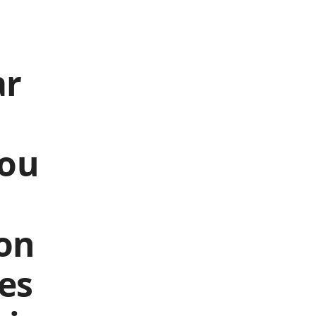
ar
nou
ion
es