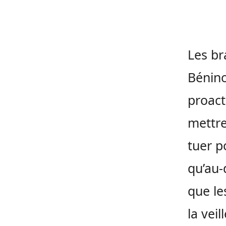
Les br
Bénino
proact
mettre
tuer p
qu’au-
que le
la vei