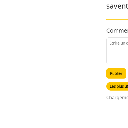
savent
Commen
Publier
Les plus ut
Chargemen