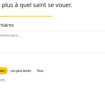
 plus à quel saint se vouer.
taires
iles
Les plus aimés
Tous
t...