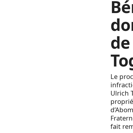
Bé
do
de
To
Le proc
infract
Ulrich 
proprié
d’Abome
Fratern
fait re