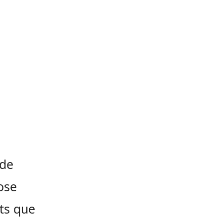
 de
ose
ts que