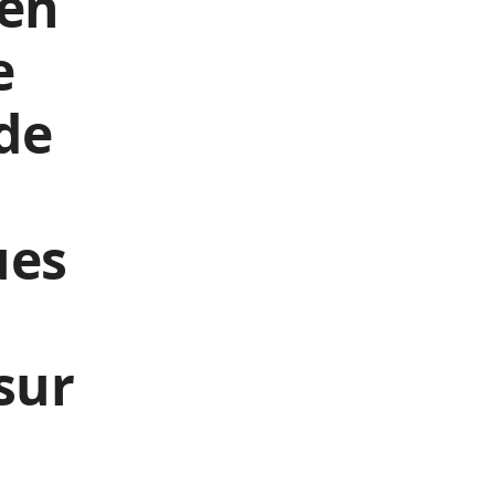
 en
e
 de
ues
sur