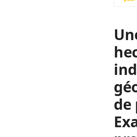
Une
hec
ind
géo
de 
Exa