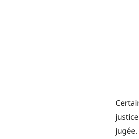
Certai
justic
jugée.