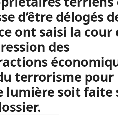
priétaires terriens
se d’être délogés d
ce ont saisi la cour
ression des
fractions économiq
du terrorisme pour
 lumière soit faite 
dossier.