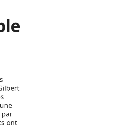
ble
s
Gilbert
es
mune
 par
ts ont
a