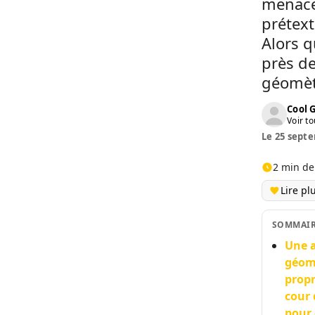
menace
prétext
Alors q
près de
géomètr
Cool 
Voir to
Le 25 septe
2 min de
Lire pl
SOMMAI
Une a
géomè
propr
cour 
pour 