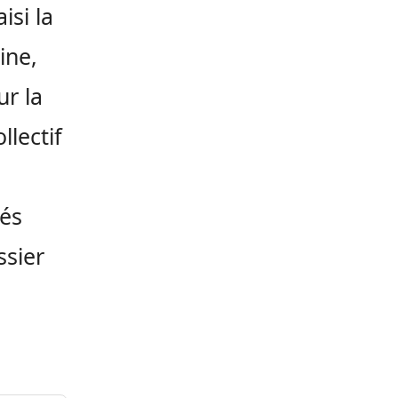
isi la
ine,
ur la
lectif
nés
ssier