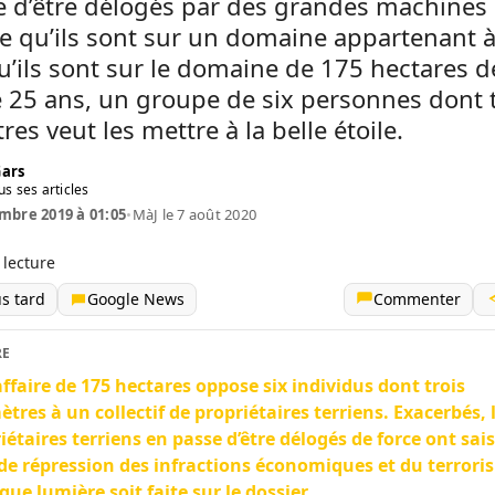
 d’être délogés par des grandes machines
e qu’ils sont sur un domaine appartenant à
u’ils sont sur le domaine de 175 hectares 
 25 ans, un groupe de six personnes dont t
es veut les mettre à la belle étoile.
Gars
us ses articles
mbre 2019 à 01:05
•
MàJ le 7 août 2020
 lecture
us tard
Google News
Commenter
RE
ffaire de 175 hectares oppose six individus dont trois
tres à un collectif de propriétaires terriens. Exacerbés, 
iétaires terriens en passe d’être délogés de force ont sais
de répression des infractions économiques et du terrori
que lumière soit faite sur le dossier.