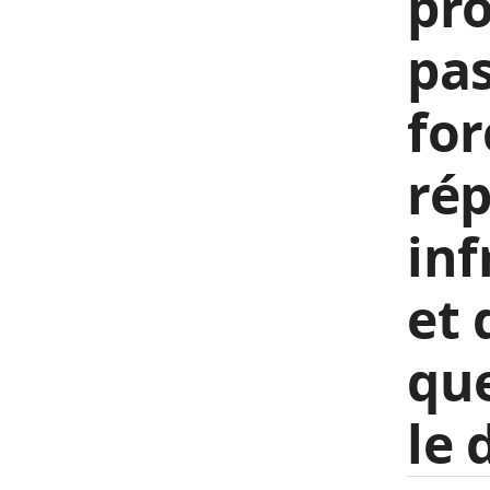
pro
pas
for
rép
in
et 
que
le 