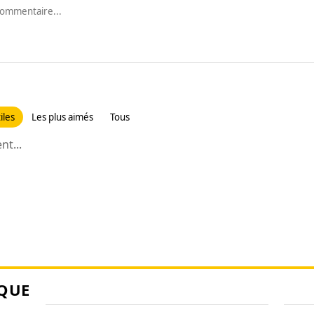
iles
Les plus aimés
Tous
t...
QUE