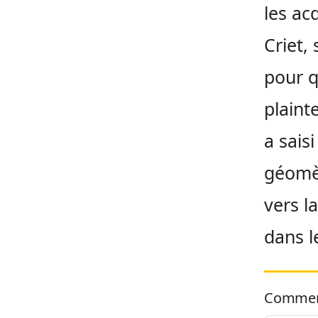
les ac
Criet,
pour q
plaint
a sais
géomèt
vers l
dans l
Commen