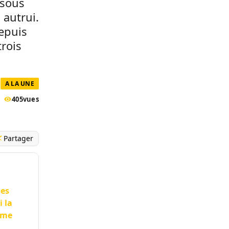
 sous
 autrui.
depuis
rois
A LA UNE
405
vues
Partager
les
i la
sme