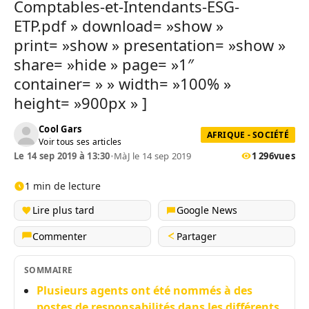
Comptables-et-Intendants-ESG-
ETP.pdf » download= »show »
print= »show » presentation= »show »
share= »hide » page= »1″
container= » » width= »100% »
height= »900px » ]
Cool Gars
AFRIQUE - SOCIÉTÉ
Voir tous ses articles
Le 14 sep 2019 à 13:30
•
MàJ le 14 sep 2019
1 296
vues
1 min de lecture
Lire plus tard
Google News
Commenter
Partager
SOMMAIRE
Plusieurs agents ont été nommés à des
postes de responsabilités dans les différents