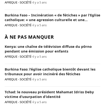
AFRIQUE - SOCIÉTÉ
•
il y a 5 ans
Burkina Faso – Incinération « de fétiches » par l’Eglise
catholique: « une agression culturelle et une
provocation de trop »
AFRIQUE - SOCIÉTÉ
•
il y a 5 ans
À NE PAS MANQUER
Kenya: une chaîne de télévision diffuse du p0rno
pendant une émission pour enfants
AFRIQUE - SOCIÉTÉ
•
il y a 5 ans
Burkina Faso: l’église catholique bientôt devant les
tribunaux pour avoir incinéré des fétiches
AFRIQUE - SOCIÉTÉ
•
il y a 5 ans
Tchad: le nouveau président Mahamat Idriss Deby
victime d’usurpation d’identité
AFRIQUE - SOCIÉTÉ
•
il y a 5 ans