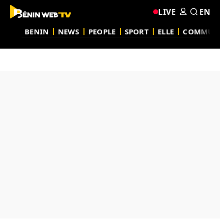
LIVE
EN
BENIN
NEWS
PEOPLE
SPORT
ELLE
COMMUN