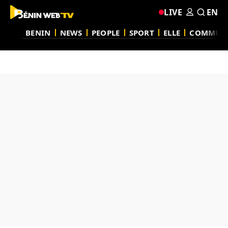
LIVE
EN
BENIN
NEWS
PEOPLE
SPORT
ELLE
COMMUN