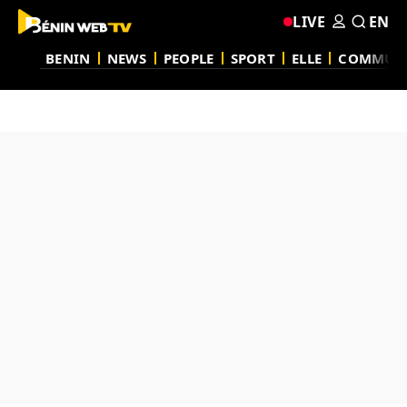
LIVE
EN
BENIN
NEWS
PEOPLE
SPORT
ELLE
COMMUN