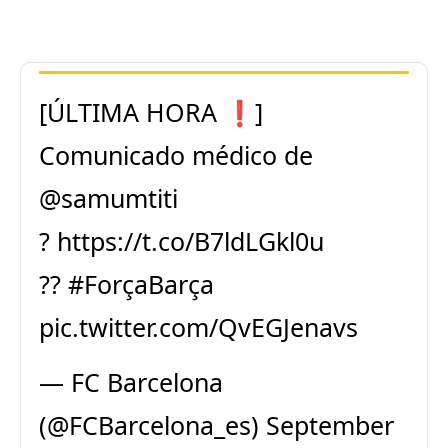
[ÚLTIMA HORA ❗]
Comunicado médico de
@samumtiti
?
https://t.co/B7ldLGkl0u
??
#ForçaBarça
pic.twitter.com/QvEGJenavs
— FC Barcelona
(@FCBarcelona_es)
September