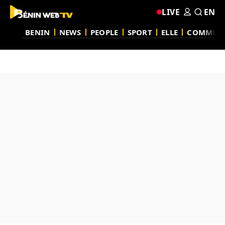
LIVE
EN
BENIN
NEWS
PEOPLE
SPORT
ELLE
COMMUN