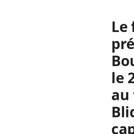
Le 
pré
Bou
le 
au 
Bli
cap