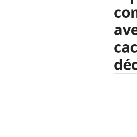
com
ave
cac
dé