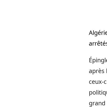
Algéri
arrêté
Épingl
après 
ceux-c
politi
grand 