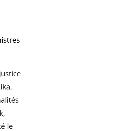
istres
justice
ika,
alités
k,
é le