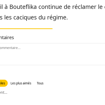
il à Bouteflika continue de réclamer le
s les caciques du régime.
taires
iles
Les plus aimés
Tous
t...