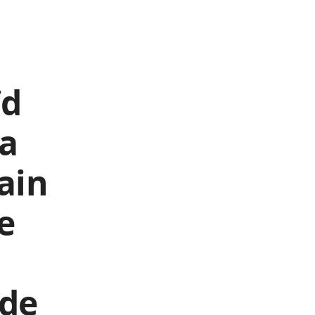
ïd
ra
ain
e
 de