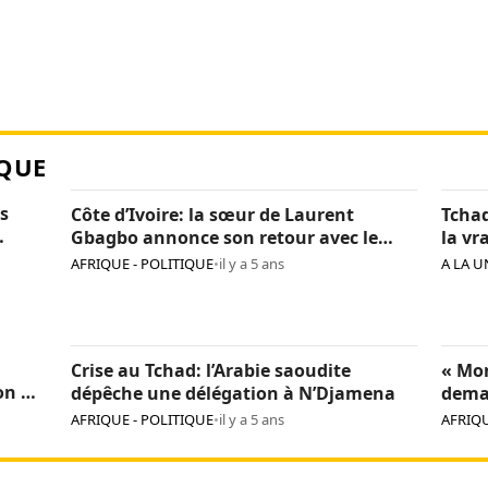
QUE
s
Côte d’Ivoire: la sœur de Laurent
Tchad
Gbagbo annonce son retour avec le
la vr
«cœur léger»
Itno
AFRIQUE - POLITIQUE
•
il y a 5 ans
A LA U
Crise au Tchad: l’Arabie saoudite
« Mon
on de
dépêche une délégation à N’Djamena
dema
l’Uni
AFRIQUE - POLITIQUE
•
il y a 5 ans
AFRIQU