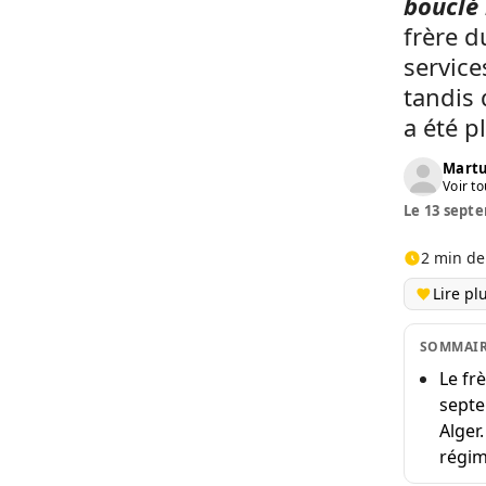
bouclé 
frère d
service
tandis 
a été p
Martu
Voir to
Le 13 septe
2 min de
Lire pl
SOMMAI
Le fr
septe
Alger
régim