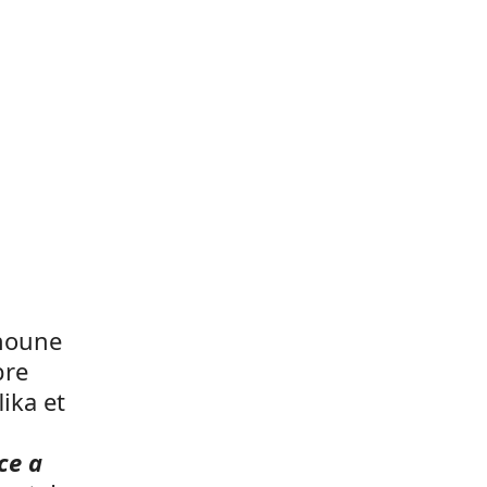
noune
bre
ika et
ce a