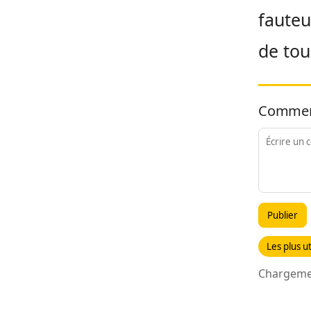
fauteu
de tou
Commen
Publier
Les plus ut
Chargemen