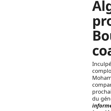
Alg
pr
Bo
co
Inculpé
complot
Mohame
compara
prochai
du gén
informé