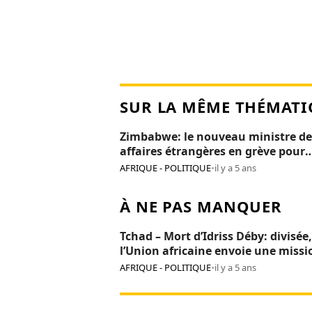
SUR LA MÊME THÉMATI
Zimbabwe: le nouveau ministre de
affaires étrangères en grève pour
salaire impayé
AFRIQUE - POLITIQUE
•
il y a 5 ans
À NE PAS MANQUER
Tchad – Mort d’Idriss Déby: divisée,
l’Union africaine envoie une missi
« sauvetage » à N’Djamena
AFRIQUE - POLITIQUE
•
il y a 5 ans