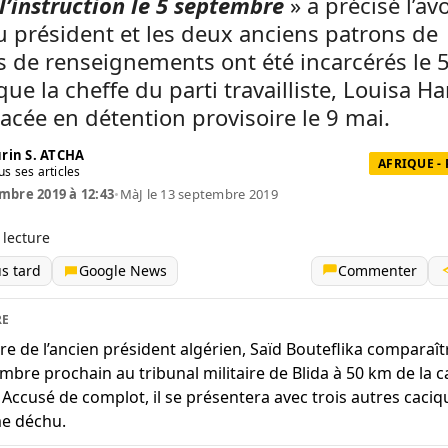
l’instruction le 5 septembre
» a précisé l’av
u président et les deux anciens patrons de
s de renseignements ont été incarcérés le 
que la cheffe du parti travailliste, Louisa 
lacée en détention provisoire le 9 mai.
rin S. ATCHA
AFRIQUE -
us ses articles
mbre 2019 à 12:43
•
MàJ le 13 septembre 2019
 lecture
us tard
Google News
Commenter
RE
ère de l’ancien président algérien, Saïd Bouteflika comparaît
mbre prochain au tribunal militaire de Blida à 50 km de la c
. Accusé de complot, il se présentera avec trois autres caci
e déchu.