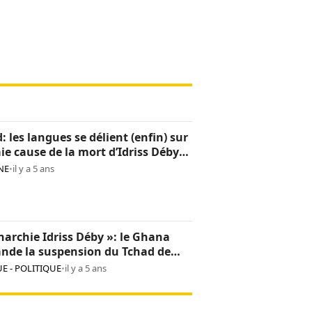
: les langues se délient (enfin) sur
aie cause de la mort d’Idriss Déby
NE
•
il y a 5 ans
archie Idriss Déby »: le Ghana
nde la suspension du Tchad de
on africaine
E - POLITIQUE
•
il y a 5 ans