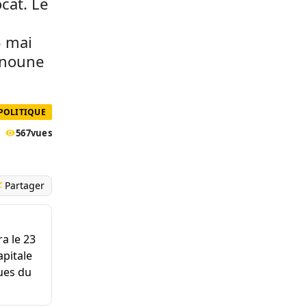
ocat. Le
5 mai
Hanoune
 POLITIQUE
567
vues
Partager
ra le 23
apitale
ques du