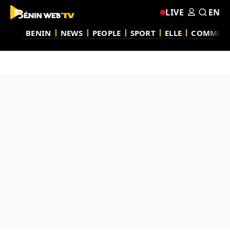
LIVE
EN
BENIN
NEWS
PEOPLE
SPORT
ELLE
COMMUN