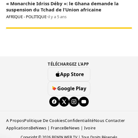
« Monarchie Idriss Déby »: le Ghana demande la
suspension du Tchad de l’Union africaine
AFRIQUE - POLITIQUE
•
il y a 5 ans
TÉLÉCHARGEZ L’APP
App Store
Google Play
A Propos
Politique De Cookies
Confidentialité
Nous Contacter
Applications
BeNews | France
BeNews | Ivoire
Copyright © 2026 BENIN WEB TV | Tous Droits Réservés