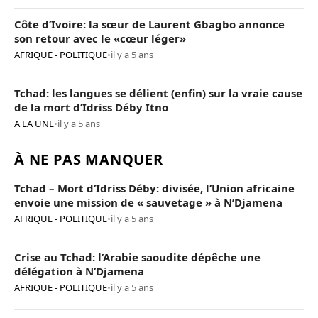
Côte d’Ivoire: la sœur de Laurent Gbagbo annonce
son retour avec le «cœur léger»
AFRIQUE - POLITIQUE
•
il y a 5 ans
Tchad: les langues se délient (enfin) sur la vraie cause
de la mort d’Idriss Déby Itno
A LA UNE
•
il y a 5 ans
À NE PAS MANQUER
Tchad – Mort d’Idriss Déby: divisée, l’Union africaine
envoie une mission de « sauvetage » à N’Djamena
AFRIQUE - POLITIQUE
•
il y a 5 ans
Crise au Tchad: l’Arabie saoudite dépêche une
délégation à N’Djamena
AFRIQUE - POLITIQUE
•
il y a 5 ans