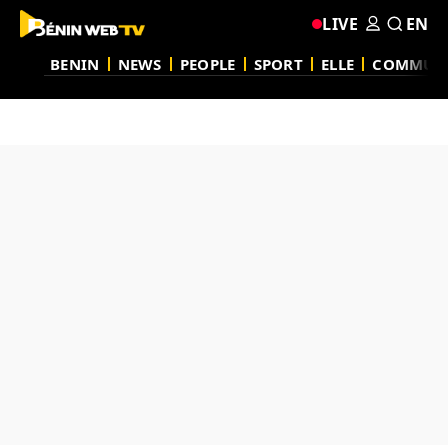
LIVE
EN
BENIN
NEWS
PEOPLE
SPORT
ELLE
COMMUN