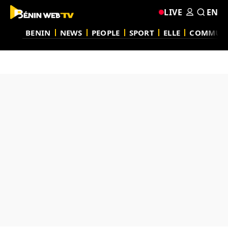
LIVE
EN
BENIN
NEWS
PEOPLE
SPORT
ELLE
COMMUN