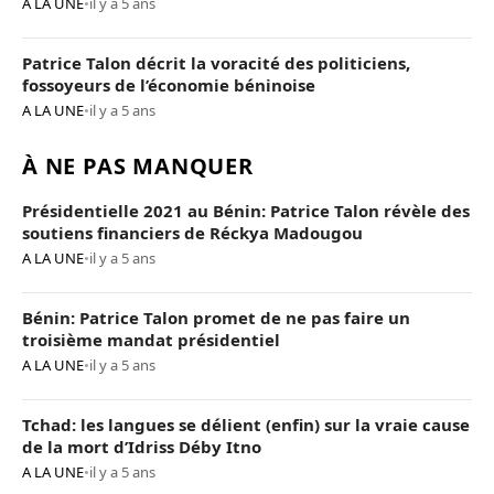
A LA UNE
•
il y a 5 ans
Patrice Talon décrit la voracité des politiciens,
fossoyeurs de l’économie béninoise
A LA UNE
•
il y a 5 ans
À NE PAS MANQUER
Présidentielle 2021 au Bénin: Patrice Talon révèle des
soutiens financiers de Réckya Madougou
A LA UNE
•
il y a 5 ans
Bénin: Patrice Talon promet de ne pas faire un
troisième mandat présidentiel
A LA UNE
•
il y a 5 ans
Tchad: les langues se délient (enfin) sur la vraie cause
de la mort d’Idriss Déby Itno
A LA UNE
•
il y a 5 ans