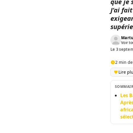
que je 
J’ai fa
exigean
supéri
Martu
Voir to
Le 3 septem
2 min de
Lire pl
SOMMAI
Les B
Après
afric
sélec