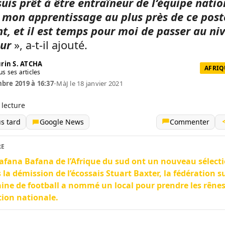
suis prêt à être entraîneur de l‘équipe natio
it mon apprentissage au plus près de ce post
t, et il est temps pour moi de passer au ni
eur
», a-t-il ajouté.
rin S. ATCHA
AFRIQ
us ses articles
bre 2019 à 16:37
•
MàJ le 18 janvier 2021
 lecture
us tard
Google News
Commenter
RE
afana Bafana de l’Afrique du sud ont un nouveau sélect
 la démission de l’écossais Stuart Baxter, la fédération s
aine de football a nommé un local pour prendre les rênes
tion nationale.