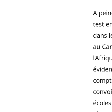
A pein
test e
dans l
au
Ca
l’Afri
évidem
compte
convoi
écoles