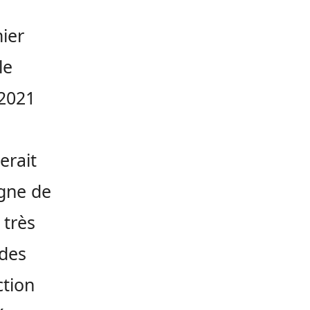
ier
le
-2021
erait
igne de
 très
 des
ction