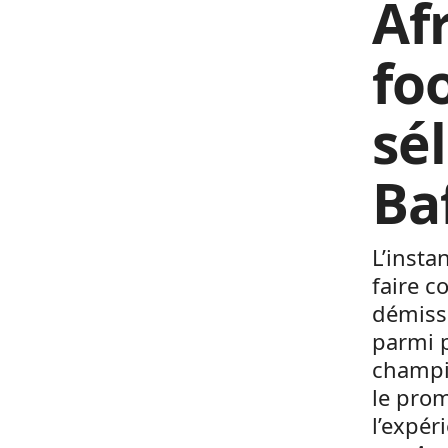
Af
fo
sé
Ba
L’insta
faire c
démissi
parmi 
champio
le pro
l’expér