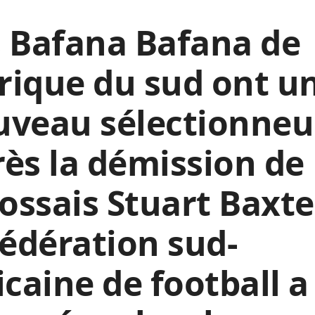
 Bafana Bafana de
frique du sud ont u
veau sélectionneu
ès la démission de
cossais Stuart Baxte
fédération sud-
icaine de football a