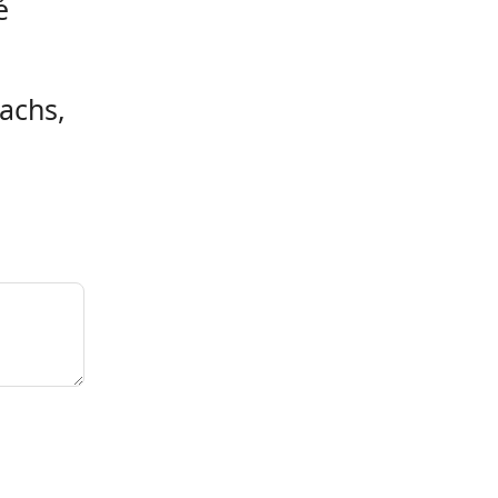
é
achs,