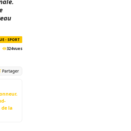
nale.
e
veau
UE - SPORT
324
vues
Partager
ionneur.
ud-
 de la