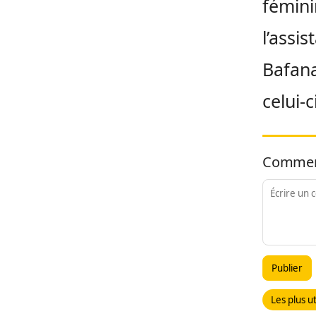
fémini
l’assi
Bafana
celui-
Commen
Publier
Les plus ut