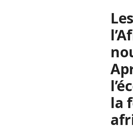
Les
l’A
nou
Apr
l’é
la 
afr