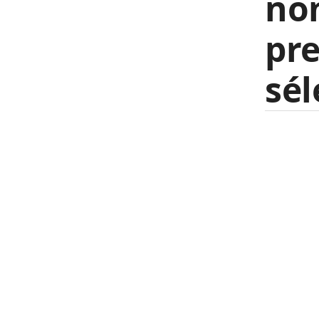
no
pre
sél