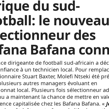
rique du sud-
otball: le nouvea
lectionneur des
fana Bafana conn
nce dirigeante de football sud-africain a dé
onfiance à un technicien local. Pour remplac
onnaire Stuart Baxter, Molefi Ntseki été pr
plusieurs autres managers évoluant en
nnat local. Plusieurs fois sélectionneur ad
mu a maintenant la chance de mettre en val
ience capitalisée chez les Bafana Bafana. «
J