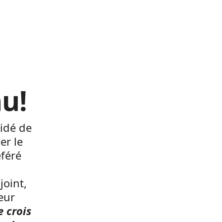
u
u!
cidé de
er le
éféré
joint,
eur
e crois