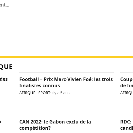
t...
QUE
 des
Football – Prix Marc-Vivien Foé: les trois
Coupe
finalistes connus
de fi
AFRIQUE - SPORT
•
il y a 5 ans
AFRIQU
a
CAN 2022: le Gabon exclu de la
RDC: 
compétition?
candi