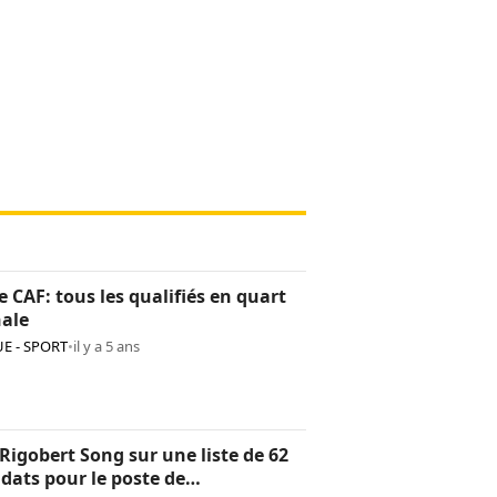
 CAF: tous les qualifiés en quart
nale
E - SPORT
•
il y a 5 ans
Rigobert Song sur une liste de 62
dats pour le poste de