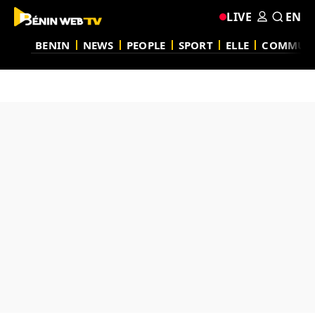
LIVE
EN
BENIN
NEWS
PEOPLE
SPORT
ELLE
COMMUN