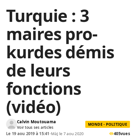
Turquie : 3
maires pro-
kurdes démis
de leurs
fonctions
(vidéo)
Calvin Moutouama
MONDE - POLITIQUE
Voir tous ses articles
Le 19 aou 2019 à 15:41
•
MàJ le 7 aou 2020
405
vues