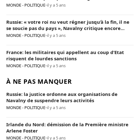
MONDE - POLITIQUE
•
il y a 5 ans
Russie: « votre roi nu veut régner jusqu’à la fin, il ne
se soucie pas du pays », Navalny critique encore
Poutine
MONDE - POLITIQUE
•
il y a 5 ans
France: les militaires qui appellent au coup d’Etat
risquent de lourdes sanctions
MONDE - POLITIQUE
•
il y a 5 ans
À NE PAS MANQUER
Russie: la justice ordonne aux organisations de
Navalny de suspendre leurs activités
MONDE - POLITIQUE
•
il y a 5 ans
Irlande du Nord: démission de la Première ministre
Arlene Foster
MONDE - POLITIQUE
•
il y a 5 ans