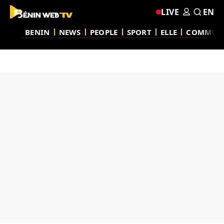
LIVE
EN
BENIN
NEWS
PEOPLE
SPORT
ELLE
COMMUN