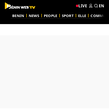
LIVE
EN
BENIN
NEWS
PEOPLE
SPORT
ELLE
COMMUN