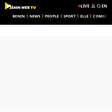
LIVE
EN
BENIN
NEWS
PEOPLE
SPORT
ELLE
COMMUN