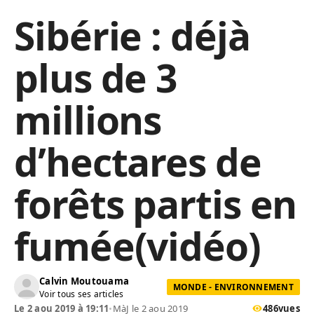
Sibérie : déjà
plus de 3
millions
d’hectares de
forêts partis en
fumée(vidéo)
Calvin Moutouama
MONDE - ENVIRONNEMENT
Voir tous ses articles
Le 2 aou 2019 à 19:11
•
MàJ le 2 aou 2019
486
vues