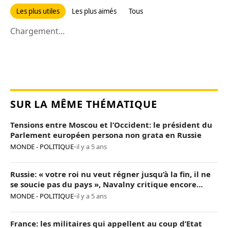
Les plus utiles
Les plus aimés
Tous
Chargement...
SUR LA MÊME THÉMATIQUE
Tensions entre Moscou et l’Occident: le président du
Parlement européen persona non grata en Russie
MONDE - POLITIQUE
•
il y a 5 ans
Russie: « votre roi nu veut régner jusqu’à la fin, il ne
se soucie pas du pays », Navalny critique encore
Poutine
MONDE - POLITIQUE
•
il y a 5 ans
France: les militaires qui appellent au coup d’Etat