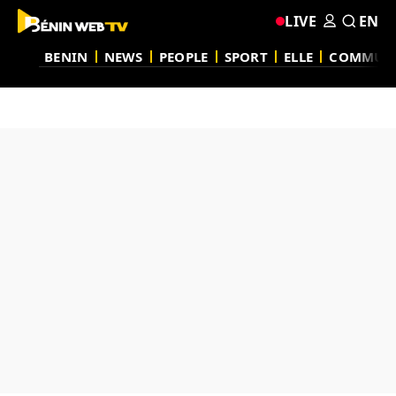
LIVE
EN
BENIN
NEWS
PEOPLE
SPORT
ELLE
COMMUN