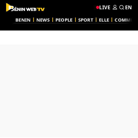
LIVE
EN
BENIN
NEWS
PEOPLE
SPORT
ELLE
COMMUN