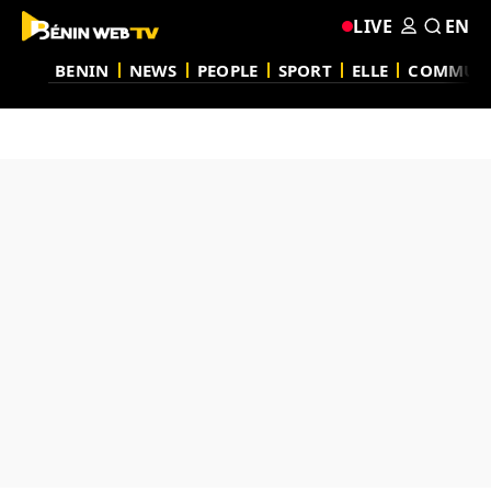
LIVE
EN
BENIN
NEWS
PEOPLE
SPORT
ELLE
COMMUN