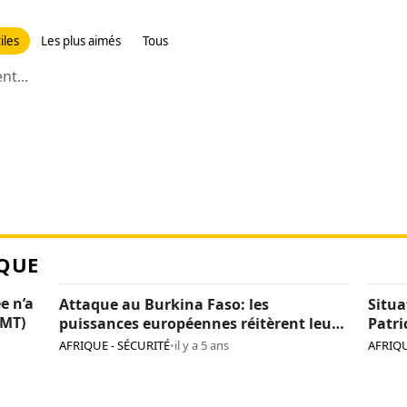
iles
Les plus aimés
Tous
t...
QUE
e n’a
Attaque au Burkina Faso: les
Situa
CMT)
puissances européennes réitèrent leur
Patri
détermination face au terrorisme
AFRIQUE - SÉCURITÉ
•
il y a 5 ans
AFRIQU