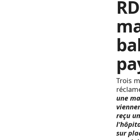
RD
ma
bal
pa
Trois 
réclame
une man
viennen
reçu un
l’hôpit
sur pla