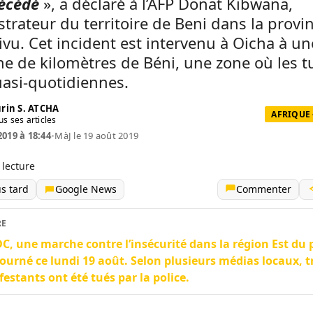
décédé
», a déclaré à l’AFP Donat Kibwana,
trateur du territoire de Beni dans la provi
vu. Cet incident est intervenu à Oicha à un
ne de kilomètres de Béni, une zone où les t
asi-quotidiennes.
rin S. ATCHA
AFRIQUE 
us ses articles
2019 à 18:44
•
MàJ le 19 août 2019
 lecture
us tard
Google News
Commenter
RE
C, une marche contre l’insécurité dans la région Est du 
ourné ce lundi 19 août. Selon plusieurs médias locaux, t
estants ont été tués par la police.