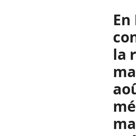
En
con
la 
mal
aoû
méd
man