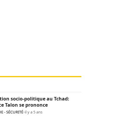
tion socio-politique au Tchad:
ce Talon se prononce
E - SÉCURITÉ
•
il y a 5 ans