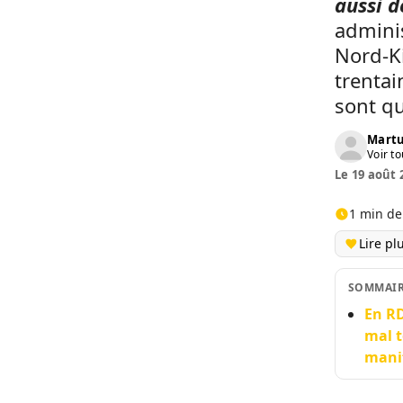
aussi 
adminis
Nord-Ki
trentai
sont qu
Martu
Voir to
Le 19 août 
1 min de
Lire pl
SOMMAI
En RD
mal t
manif