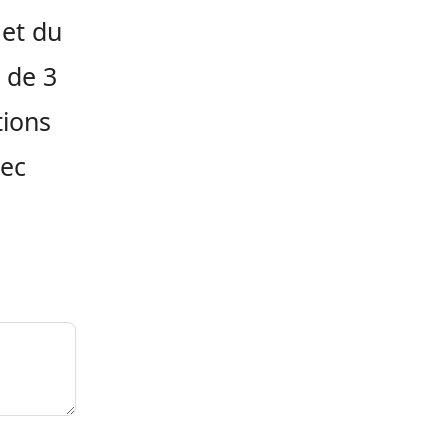
 et du
t de 3
tions
vec