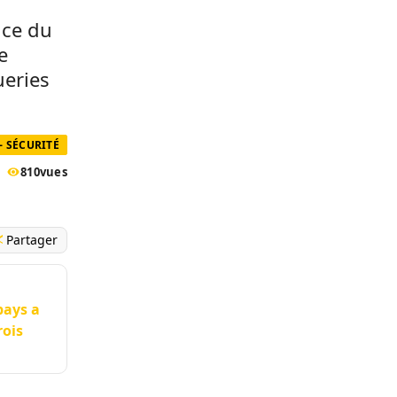
nce du
e
ueries
- SÉCURITÉ
810
vues
Partager
pays a
rois