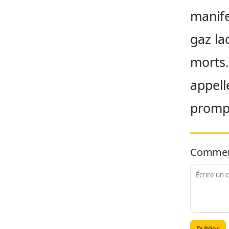
manife
gaz la
morts.
appell
promp
Commen