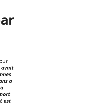
par
our
 avait
onnes
ans a
 à
 mort
t est