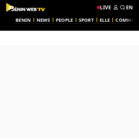
LIVE
EN
BENIN
NEWS
PEOPLE
SPORT
ELLE
COMMUN