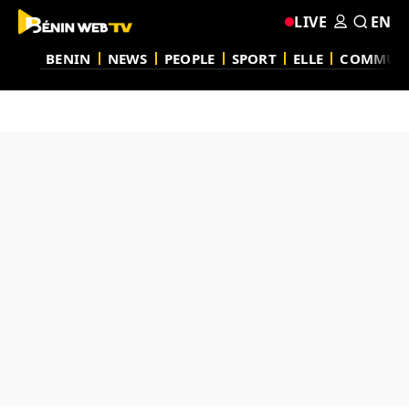
LIVE
EN
BENIN
NEWS
PEOPLE
SPORT
ELLE
COMMUN