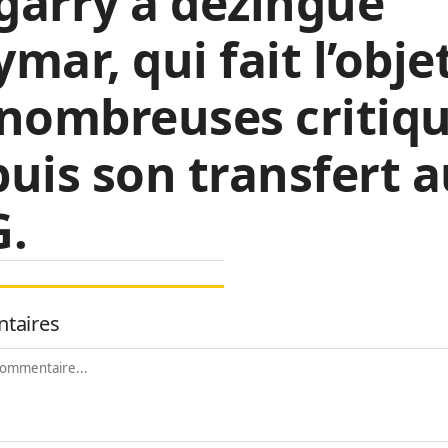
garry a dézingué
mar, qui fait l’obje
nombreuses critiq
uis son transfert 
G.
taires