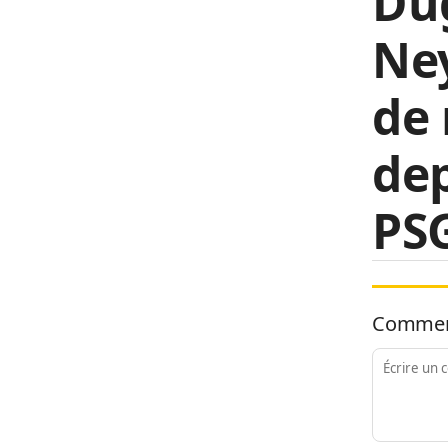
Du
Ney
de 
dep
PS
Commen