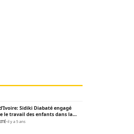
d’Ivoire: Sidiki Diabaté engagé
e le travail des enfants dans la
oculture
ITÉ
•
il y a 5 ans