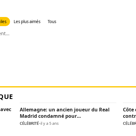
iles
Les plus aimés
Tous
t...
QUE
 avec
Allemagne: un ancien joueur du Real
Côte 
Madrid condamné pour
contr
pédopornographie
caca
CÉLÉBRITÉ
•
il y a 5 ans
CÉLÉBR