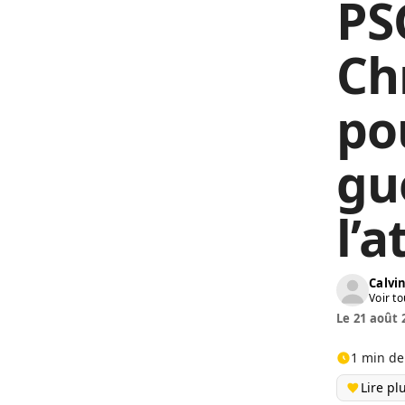
PS
Ch
po
gu
l’
Calv
Voir to
Le 21 août 
1 min de
Lire pl