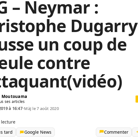
G – Neymar :
ristophe Dugarry
usse un coup de
eule contre
attaquant(vidéo)
in Moutouama
us ses articles
2019 à 16:47
•
MàJ le 7 août 2020
 lecture
us tard
Google News
Commenter