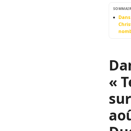
SOMMAI
Dans 
Chris
nombr
Da
« T
sur
aoû