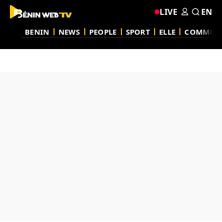
LIVE
EN
BENIN
NEWS
PEOPLE
SPORT
ELLE
COMMUN