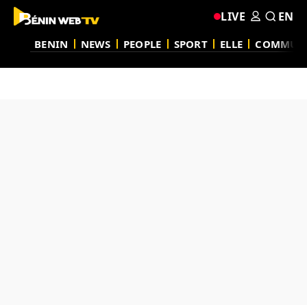
LIVE
EN
BENIN
NEWS
PEOPLE
SPORT
ELLE
COMMUN