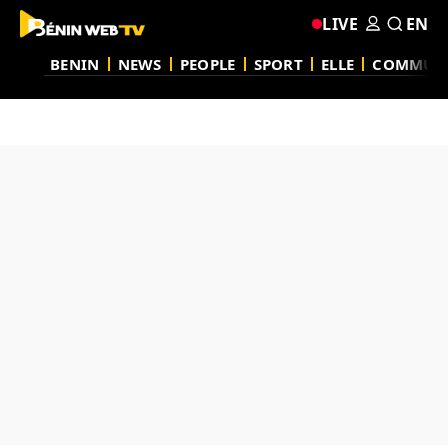
LIVE
EN
BENIN
NEWS
PEOPLE
SPORT
ELLE
COMMUN