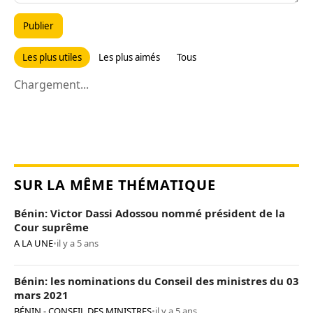
Publier
Les plus utiles
Les plus aimés
Tous
Chargement...
SUR LA MÊME THÉMATIQUE
Bénin: Victor Dassi Adossou nommé président de la
Cour suprême
A LA UNE
•
il y a 5 ans
Bénin: les nominations du Conseil des ministres du 03
mars 2021
BÉNIN - CONSEIL DES MINISTRES
•
il y a 5 ans