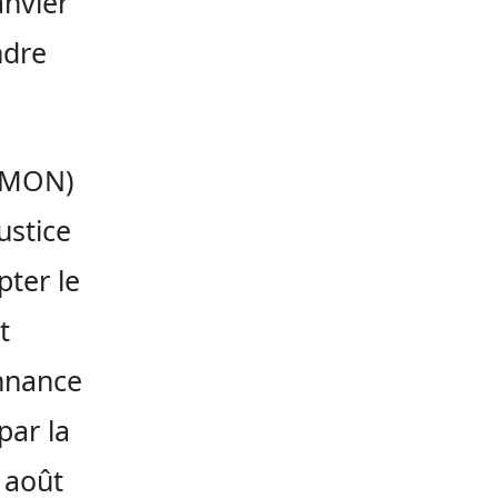
anvier
ndre
 (MON)
ustice
pter le
t
onnance
par la
3 août