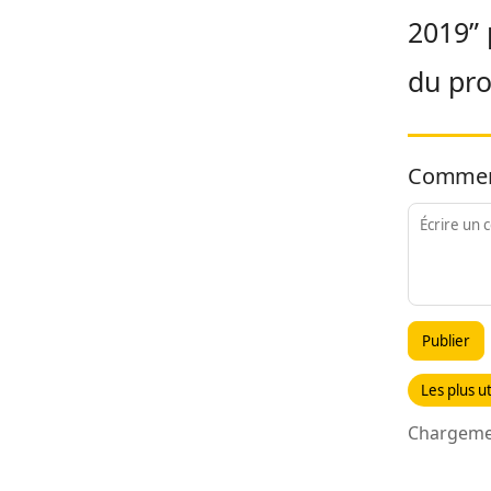
2019” 
du pro
Commen
Publier
Les plus ut
Chargemen