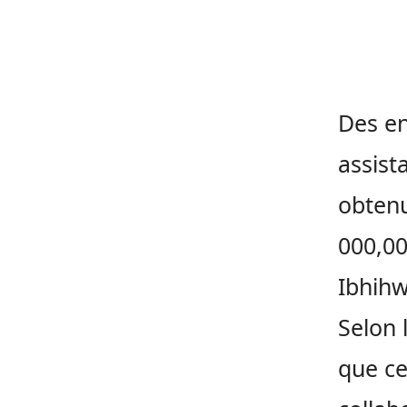
Des en
assist
obten
000,00
Ibhihw
Selon 
que ce