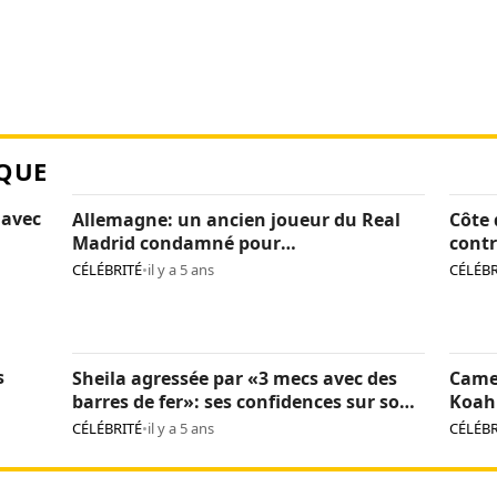
QUE
 avec
Allemagne: un ancien joueur du Real
Côte 
Madrid condamné pour
contr
pédopornographie
caca
CÉLÉBRITÉ
•
il y a 5 ans
CÉLÉBR
s
Sheila agressée par «3 mecs avec des
Came
barres de fer»: ses confidences sur son
Koah 
calvaire
CÉLÉBRITÉ
•
il y a 5 ans
CÉLÉBR