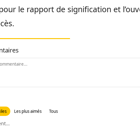
pour le rapport de signification et l’ou
cès.
taires
iles
Les plus aimés
Tous
t...