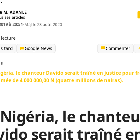
.
e M. ADANLE
us ses articles
2019 à 20:51
•
MàJ le 23 août 2020
 lecture
us tard
Google News
Commenter
RE
géria, le chanteur Davido serait traîné en justice pour f
mée de 4 000 000,00 N (quatre millions de nairas).
Nigéria, le chanteu
ido serait traîné e