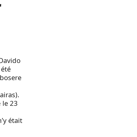
r
 Davido
 été
gbosere
iras).
 le 23
’y était