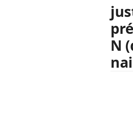
jus
pré
N (
nai