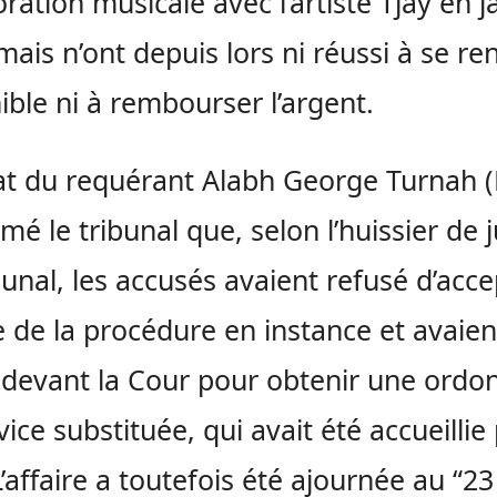
oration musicale avec l’artiste Tjay en j
mais n’ont depuis lors ni réussi à se re
ible ni à rembourser l’argent.
at du requérant Alabh George Turnah
rmé le tribunal que, selon l’huissier de j
bunal, les accusés avaient refusé d’acce
e de la procédure en instance et avaien
 devant la Cour pour obtenir une ord
vice substituée, qui avait été accueillie 
L’affaire a toutefois été ajournée au “2