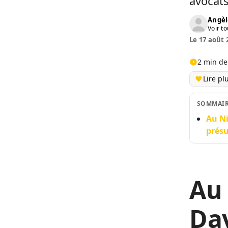
avocats
Angèl
Voir to
Le 17 août 
2 min de
Lire pl
SOMMAI
Au Ni
présu
Au 
Dav