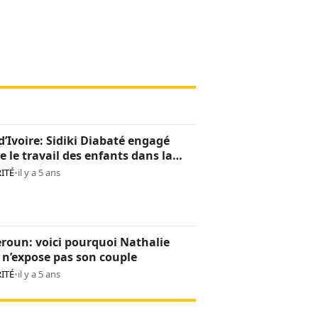
d’Ivoire: Sidiki Diabaté engagé
e le travail des enfants dans la
oculture
ITÉ
•
il y a 5 ans
roun: voici pourquoi Nathalie
n’expose pas son couple
ITÉ
•
il y a 5 ans