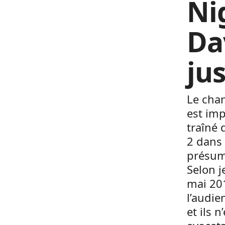
Ni
Da
ju
Le chan
est imp
traîné 
2 dans 
présumé
Selon j
mai 201
l’audie
et ils 