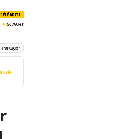
CÉLÉBRITÉ
567
vues
Partager
raude
r
n