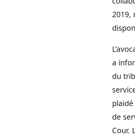
collab
2019, 
dispon
L’avoc
a info
du tri
servic
plaidé
de ser
Cour. 