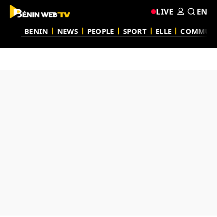
LIVE
EN
BENIN
NEWS
PEOPLE
SPORT
ELLE
COMMUN