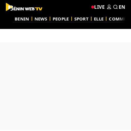
LIVE
EN
BENIN
NEWS
PEOPLE
SPORT
ELLE
COMMUN