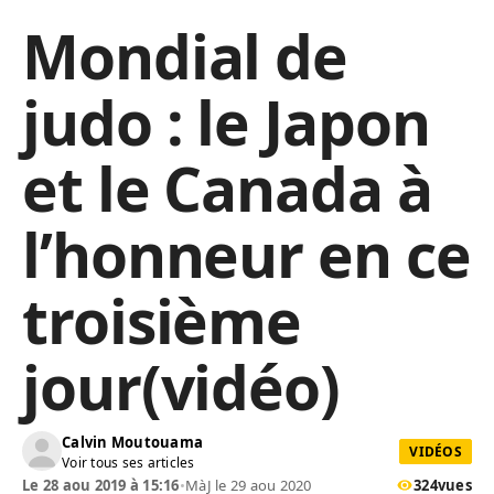
Mondial de
judo : le Japon
et le Canada à
l’honneur en ce
troisième
jour(vidéo)
Calvin Moutouama
VIDÉOS
Voir tous ses articles
Le 28 aou 2019 à 15:16
•
MàJ le 29 aou 2020
324
vues