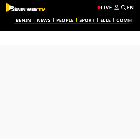
LIVE
EN
BENIN
NEWS
PEOPLE
SPORT
ELLE
COMMUN