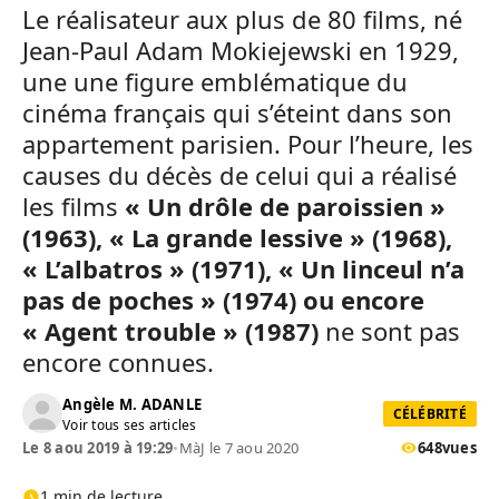
Le réalisateur aux plus de 80 films, né
Jean-Paul Adam Mokiejewski en 1929,
une une figure emblématique du
cinéma français qui s’éteint dans son
appartement parisien. Pour l’heure, les
causes du décès de celui qui a réalisé
les films
« Un drôle de paroissien »
(1963), « La grande lessive » (1968),
« L’albatros » (1971), « Un linceul n’a
pas de poches » (1974) ou encore
« Agent trouble » (1987)
ne sont pas
encore connues.
Angèle M. ADANLE
CÉLÉBRITÉ
Voir tous ses articles
Le 8 aou 2019 à 19:29
•
MàJ le 7 aou 2020
648
vues
1 min de lecture