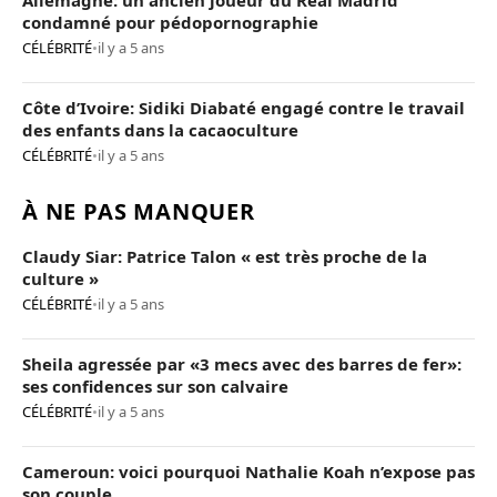
Allemagne: un ancien joueur du Real Madrid
condamné pour pédopornographie
CÉLÉBRITÉ
•
il y a 5 ans
Côte d’Ivoire: Sidiki Diabaté engagé contre le travail
des enfants dans la cacaoculture
CÉLÉBRITÉ
•
il y a 5 ans
À NE PAS MANQUER
Claudy Siar: Patrice Talon « est très proche de la
culture »
CÉLÉBRITÉ
•
il y a 5 ans
Sheila agressée par «3 mecs avec des barres de fer»:
ses confidences sur son calvaire
CÉLÉBRITÉ
•
il y a 5 ans
Cameroun: voici pourquoi Nathalie Koah n’expose pas
son couple