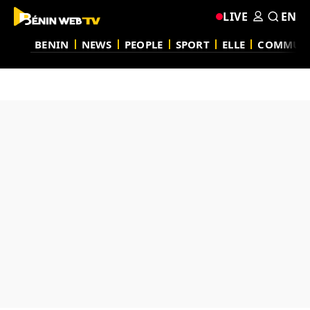
LIVE
EN
BENIN
NEWS
PEOPLE
SPORT
ELLE
COMMUN