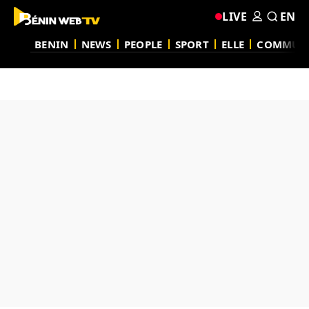
LIVE
EN
BENIN
NEWS
PEOPLE
SPORT
ELLE
COMMUN