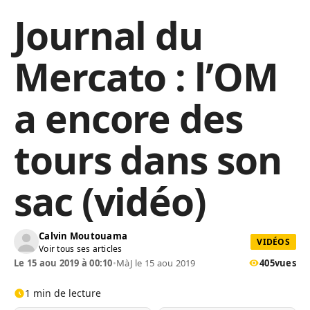
Journal du
Mercato : l’OM
a encore des
tours dans son
sac (vidéo)
Calvin Moutouama
VIDÉOS
Voir tous ses articles
Le 15 aou 2019 à 00:10
•
MàJ le 15 aou 2019
405
vues
1 min de lecture