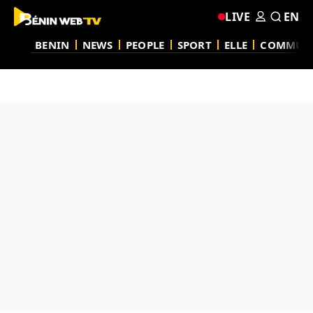
LIVE
EN
BENIN
NEWS
PEOPLE
SPORT
ELLE
COMMUN