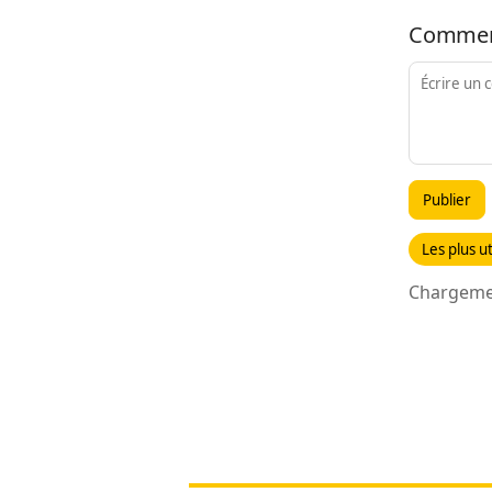
Commen
Publier
Les plus ut
Chargemen