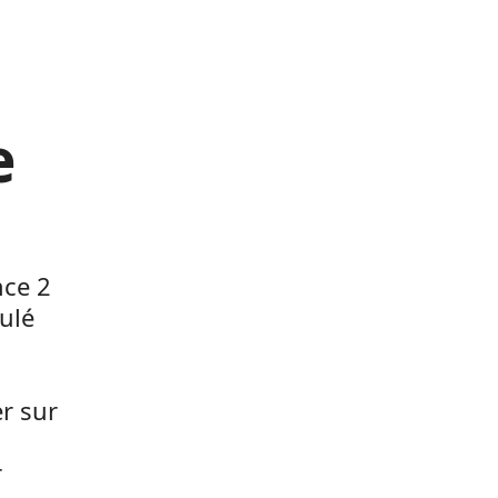
e
nce 2
ulé
r sur
r