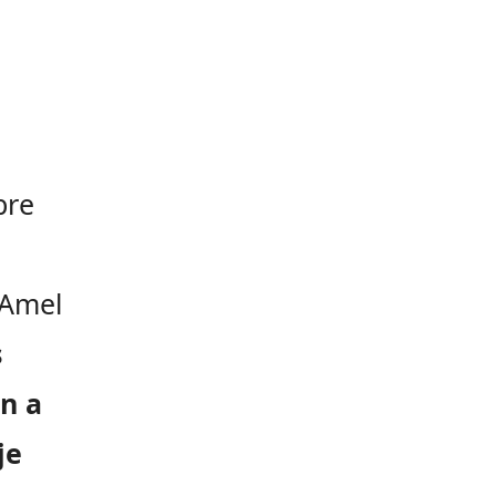
bre
 Amel
s
On a
je