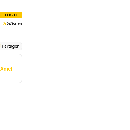
CÉLÉBRITÉ
243
vues
Partager
e Amel