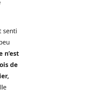
e
t senti
 peu
e n’est
ois de
er,
lle