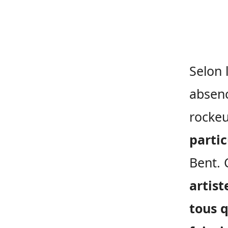
Selon 
absenc
rockeu
partic
Bent. 
artist
tous q