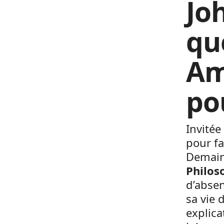
Jo
qu
Am
po
Invitée
pour fa
Demain,
Philos
d’absen
sa vie
explica