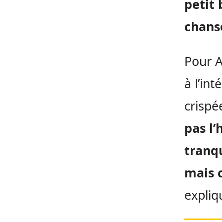
petit 
chanso
Pour A
à l’int
crispé
pas l’
tranqu
mais c
expliq