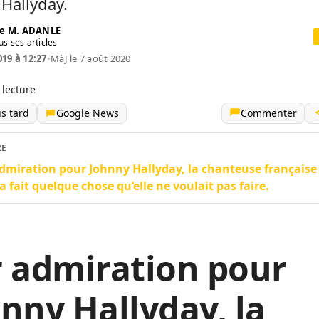
Hallyday.
e M. ADANLE
us ses articles
019 à 12:27
•
MàJ le 7 août 2020
 lecture
us tard
Google News
Commenter
RE
dmiration pour Johnny Hallyday, la chanteuse français
a fait quelque chose qu’elle ne voulait pas faire.
 admiration pour
nny Hallyday, la