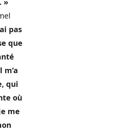
. »
mel
’ai pas
se que
anté
l m’a
, qui
nte où
 je me
mon