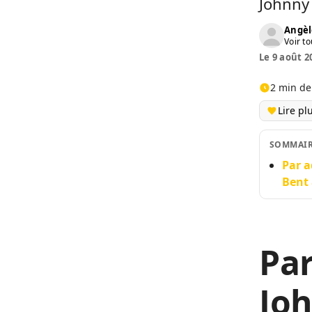
Johnny 
Angèl
Voir to
Le 9 août 2
2 min de
Lire pl
SOMMAI
Par a
Bent 
Par
Joh