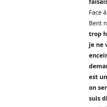
faisai
Face à
Bent n
trop h
je ne 
encein
deman
est u
on sen
suis 