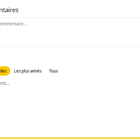
taires
iles
Les plus aimés
Tous
t...