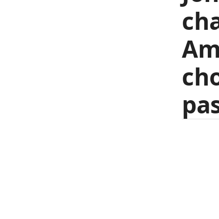
cha
Ame
cho
pas