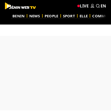
LIVE
EN
BENIN
NEWS
PEOPLE
SPORT
ELLE
COMMUN