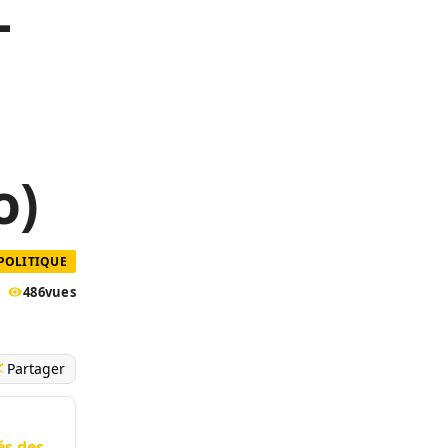
-
o)
POLITIQUE
486
vues
Partager
és des