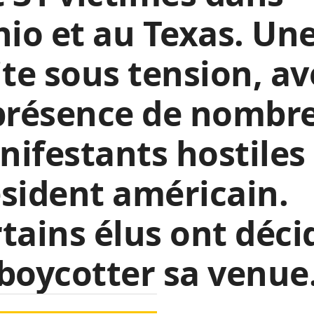
hio et au Texas. Un
ite sous tension, av
 présence de nombr
ifestants hostiles
sident américain.
tains élus ont déci
boycotter sa venue