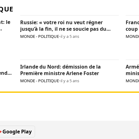
QUE
t: le
Russie: « votre roi nu veut régner
Franc
jusqu’à la fin, il ne se soucie pas du
coup 
pays », Navalny critique encore Poutine
sanc
MONDE - POLITIQUE
•
il y a 5 ans
MONDE
Irlande du Nord: démission de la
Armé
endre
Première ministre Arlene Foster
minis
MONDE - POLITIQUE
•
il y a 5 ans
MONDE
Google Play