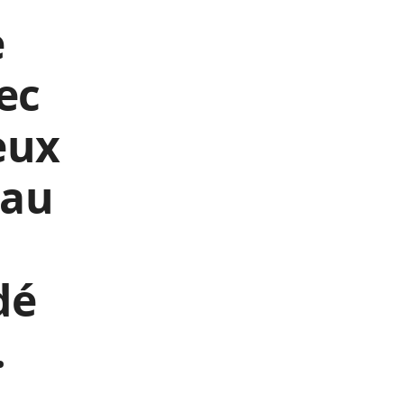
e
ec
eux
 au
dé
.