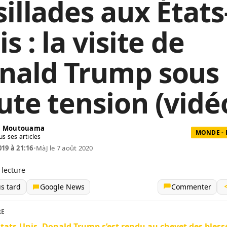
sillades aux États
s : la visite de
nald Trump sous
ute tension (vidé
in Moutouama
MONDE - 
us ses articles
019 à 21:16
•
MàJ le 7 août 2020
 lecture
us tard
Google News
Commenter
RE
tats-Unis, Donald Trump s’est rendu au chevet des bless