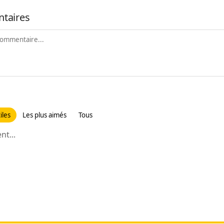
taires
iles
Les plus aimés
Tous
t...