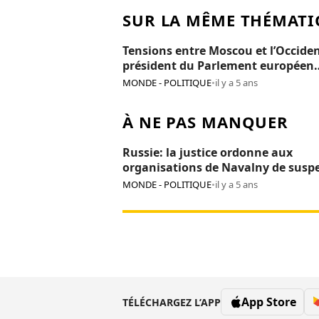
SUR LA MÊME THÉMATI
Tensions entre Moscou et l’Occiden
président du Parlement européen
persona non grata en Russie
MONDE - POLITIQUE
•
il y a 5 ans
À NE PAS MANQUER
Russie: la justice ordonne aux
organisations de Navalny de susp
leurs activités
MONDE - POLITIQUE
•
il y a 5 ans
App Store
TÉLÉCHARGEZ L’APP