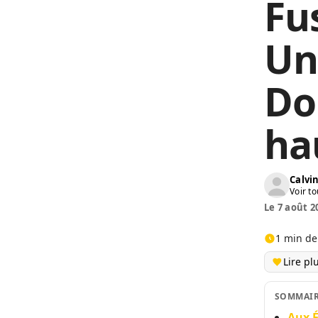
Fu
Uni
Do
ha
Calv
Voir to
Le 7 août 2
1 min de
Lire pl
SOMMAI
Aux É