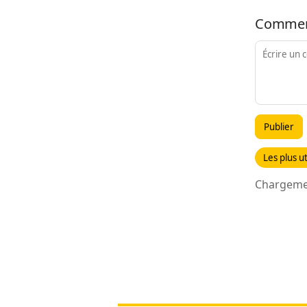
Commen
Publier
Les plus ut
Chargemen