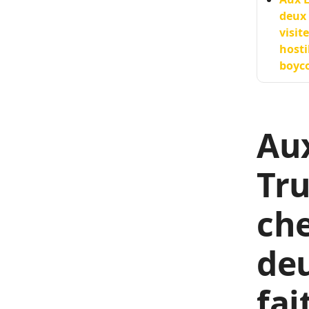
deux 
visit
hosti
boyco
Aux
Tru
che
deu
fai