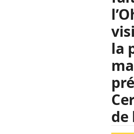
l’O
vis
la
man
pré
Cer
de 