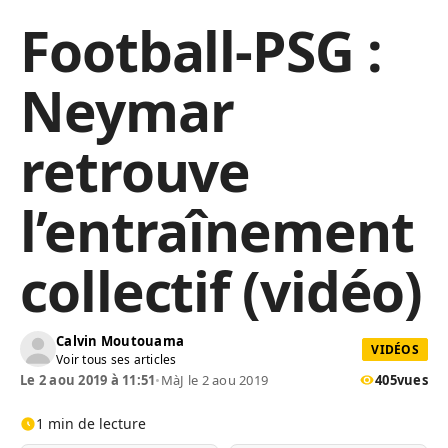
Football-PSG :
Neymar
retrouve
l’entraînement
collectif (vidéo)
Calvin Moutouama
VIDÉOS
Voir tous ses articles
Le 2 aou 2019 à 11:51
•
MàJ le 2 aou 2019
405
vues
1 min de lecture