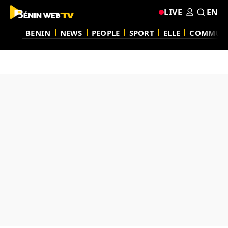
LIVE
EN
BENIN
NEWS
PEOPLE
SPORT
ELLE
COMMUN