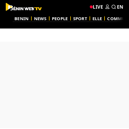
LIVE
EN
BENIN
NEWS
PEOPLE
SPORT
ELLE
COMMUN