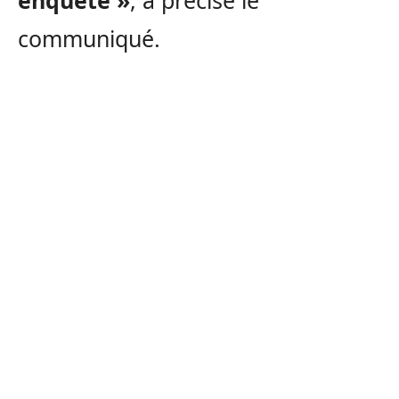
enquête »
, a précisé le
communiqué.