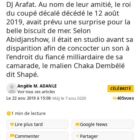
DJ Arafat. Au nom de leur amitié, le roi
du coupé décalé décédé le 12 août
2019, avait prévu une surprise pour la
belle biscuit de mer. Selon
Abidjanshow, il était en studio avant sa
disparition afin de concocter un son à
l’endroit du fiancé milliardaire de sa
camarade, le malien Chaka Dembélé
dit Shapé.
Angèle M. ADANLE
CÉLÉBRITÉ
Voir tous ses articles
Le 22 aou 2019 à 15:08
•
MàJ le 7 aou 2020
405
vues
1 min de lecture
Lire plus tard
Google News
Commenter
Partager