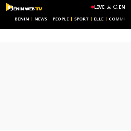
LIVE
EN
BENIN
NEWS
PEOPLE
SPORT
ELLE
COMMUN