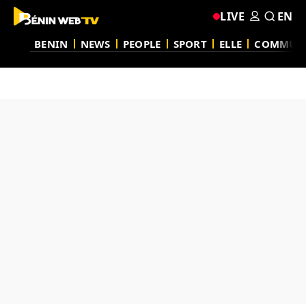
LIVE
EN
BENIN
NEWS
PEOPLE
SPORT
ELLE
COMMUN