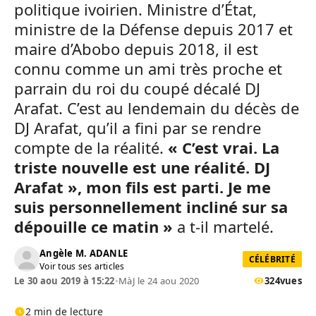
politique ivoirien. Ministre d’État,
ministre de la Défense depuis 2017 et
maire d’Abobo depuis 2018, il est
connu comme un ami très proche et
parrain du roi du coupé décalé DJ
Arafat. C’est au lendemain du décès de
DJ Arafat, qu’il a fini par se rendre
compte de la réalité.
« C’est vrai. La
triste nouvelle est une réalité.
DJ
Arafat », mon fils est parti. Je me
suis personnellement incliné sur sa
dépouille ce matin »
a t-il martelé.
Angèle M. ADANLE
CÉLÉBRITÉ
Voir tous ses articles
Le 30 aou 2019 à 15:22
•
MàJ le 24 aou 2020
324
vues
2 min de lecture